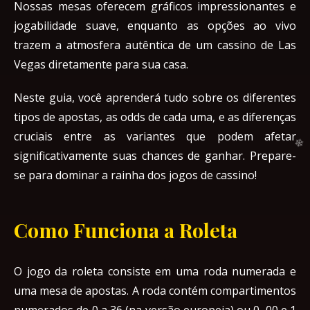
Nossas mesas oferecem gráficos impressionantes e
jogabilidade suave, enquanto as opções ao vivo
trazem a atmosfera autêntica de um cassino de Las
Vegas diretamente para sua casa.
Neste guia, você aprenderá tudo sobre os diferentes
tipos de apostas, as odds de cada uma, e as diferenças
cruciais entre as variantes que podem afetar
significativamente suas chances de ganhar. Prepare-
se para dominar a rainha dos jogos de cassino!
Como Funciona a Roleta
O jogo da roleta consiste em uma roda numerada e
uma mesa de apostas. A roda contém compartimentos