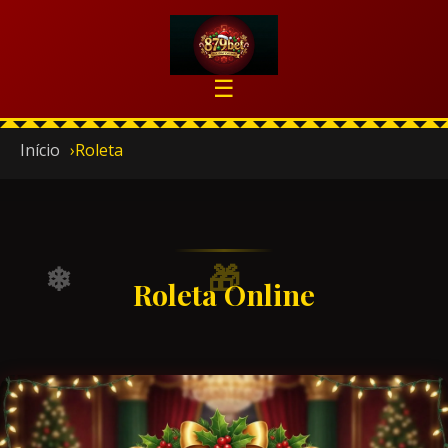
☰
Início
Roleta
Roleta Online